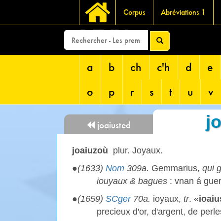
Corpus
Abréviations 1
DEVRI
a
b
ch
c'h
d
e
o
p
r
s
t
u
v
j
joaiusted
joaiuzoù
plur. Joyaux.
●
(1633)
Nom
309a.
Gemmarius,
qui 
iouyaux & bagues
: vnan á gue
●
(1659)
SCger
70a.
ioyaux,
tr
. «
ioai
precieux d'or, d'argent, de perle