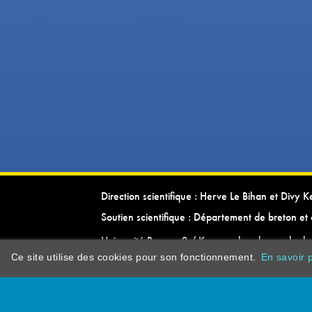
Direction scientifique : Herve Le Bihan et Divy 
Soutien scientifique : Département de breton et 
Université Rennes 2 / Kevrenn brezhoneg ha ke
Ce site utilise des cookies pour son fonctionnement.
En savoir p
dictionarypor