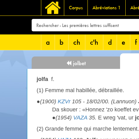
Corpus
Abréviations 1
Abré
a
b
ch
c'h
d
e
f
jolbet
jolfa
f.
(1) Femme mal habillée, débraillée.
●
(1900)
KZVr
105 - 18/02/00. (Lannuon)
Da skouer : «Honnez 'zo koeffet ev
●
(1954)
VAZA
35.
E wreg 'vat, ur
j
(2) Grande femme qui marche lentement.