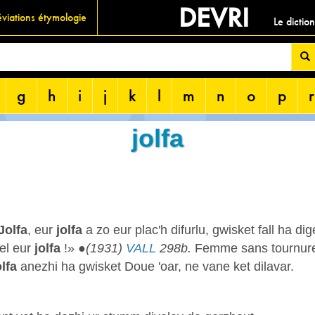
DEVRI
viations étymologie
Le dictio
g
h
i
j
k
l
m
n
o
p
r
jolfa
Jolfa
, eur
jolfa
a zo eur plac'h difurlu, gwisket fall ha 
el eur
jolfa
!» ●
(1931)
VALL
298b.
Femme sans tournure
olfa
anezhi ha gwisket Doue 'oar, ne vane ket dilavar.