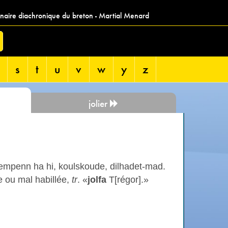
nnaire diachronique du breton - Martial Menard
s
t
u
v
w
y
z
jolier
digempenn ha hi, koulskoude, dilhadet-mad.
 ou mal habillée,
tr
. «
jolfa
T[régor].»