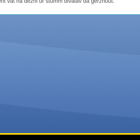
ent vat ha dezhi ur stumm divalav da gerzhout.