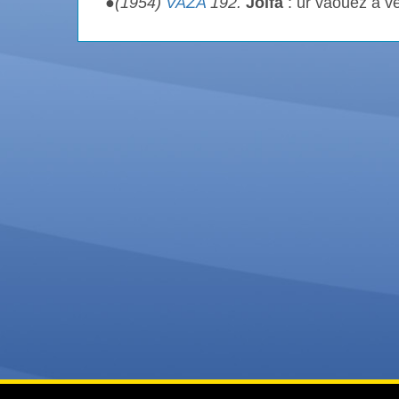
●
(1954)
VAZA
192.
Jolfa
: ur vaouez a v