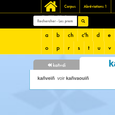
Corpus
Abréviations 1
DEVRI
a
b
ch
c'h
d
e
o
p
r
s
t
u
v
k
kañvdi
kañveiñ
voir
kañvaouiñ