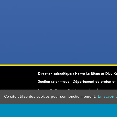
Direction scientifique : Herve Le Bihan et Divy 
Soutien scientifique : Département de breton et 
Université Rennes 2 / Kevrenn brezhoneg ha ke
Ce site utilise des cookies pour son fonctionnement.
En savoir p
dictionarypor