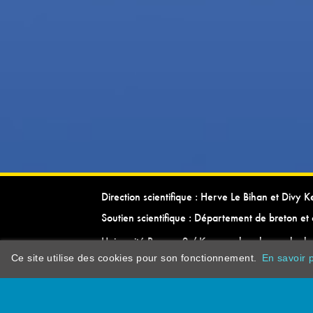
Direction scientifique : Herve Le Bihan et Divy 
Soutien scientifique : Département de breton et 
Université Rennes 2 / Kevrenn brezhoneg ha ke
Ce site utilise des cookies pour son fonctionnement.
En savoir p
dictionarypor