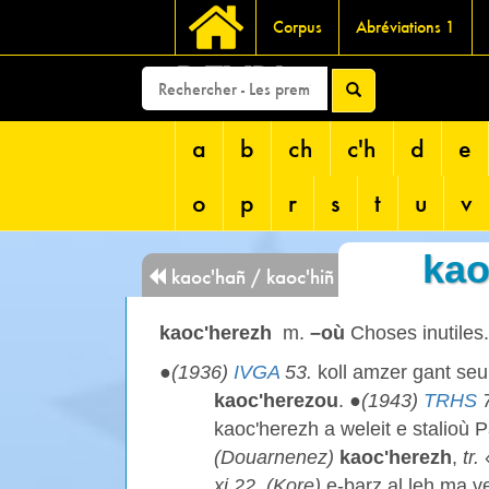
Corpus
Abréviations 1
DEVRI
a
b
ch
c'h
d
e
o
p
r
s
t
u
v
kao
kaoc'hañ / kaoc'hiñ
kaoc'herezh
m.
–où
Choses inutiles.
●
(1936)
IVGA
53.
koll amzer gant seu
kaoc'herezou
. ●
(1943)
TRHS
kaoc'herezh a weleit e stalioù 
(Douarnenez)
kaoc'herezh
,
tr.
«
xi 22. (Kore)
e-barz al leh ma 