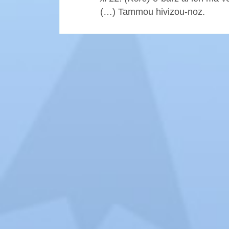
(…) Tammou hivizou-noz.