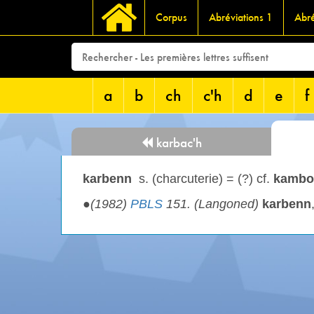
Corpus
Abréviations 1
Abré
a
b
ch
c'h
d
e
f
karbac'h
karbenn
s. (charcuterie) = (?) cf.
kambo
●
(1982)
PBLS
151. (Langoned)
karbenn