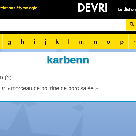
DEVRI
viations étymologie
Le dictio
g
h
i
j
k
l
m
n
o
p
r
karbenn
n
(?).
,
tr.
«morceau de poitrine de porc salée.»