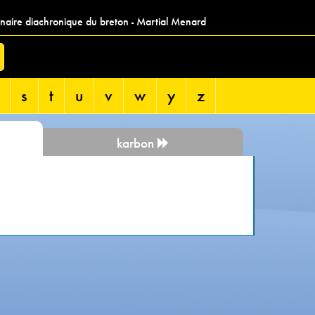
nnaire diachronique du breton - Martial Menard
s
t
u
v
w
y
z
karbon