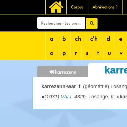
Corpus
Abréviations 1
DEVRI
a
b
ch
c'h
d
e
o
p
r
s
t
u
v
karr
karrezenn
karrezenn-war
f. (géométrie) Losang
●
(1931)
VALL
432b.
Losange,
tr
. «
ka