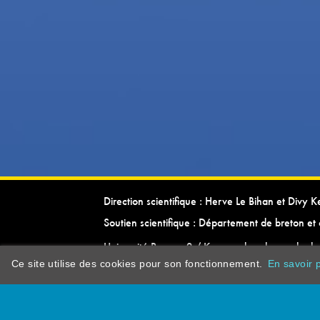
Direction scientifique : Herve Le Bihan et Divy 
Soutien scientifique : Département de breton et 
Université Rennes 2 / Kevrenn brezhoneg ha ke
Ce site utilise des cookies pour son fonctionnement.
En savoir p
dictionarypor