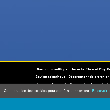
Direction scientifique : Herve Le Bihan et Divy 
Soutien scientifique : Département de breton et 
Université Rennes 2 / Kevrenn brezhoneg ha ke
Ce site utilise des cookies pour son fonctionnement.
En savoir p
dictionarypor