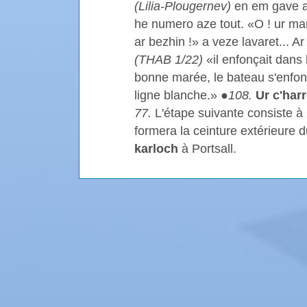
(Lilia-Plougernev)
en em gave 
he numero aze tout. «O ! ur ma
ar bezhin !» a veze lavaret... 
(THAB 1/22)
«il enfonçait dans 
bonne marée, le bateau s'enfonc
ligne blanche.» ●
108.
Ur c'harr
77.
L'étape suivante consiste à p
formera la ceinture extérieure 
karloch
à Portsall.