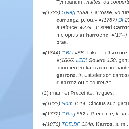
Tympanum :
nattes, ou couuert
●
(1732)
GReg
138a.
Carrosse, voitu
carronçz
. p.
ou
.» ●
(1787)
BI
23
à reforce. ●
234.
ur stæd
Carro
me opras
ur harroche
. ●
(17--)
bras.
●
(1844)
GBI I
458.
Laket 'r
c'harronz
●
(1866)
LZBt
Gouere 158.
gant
pourmen en
karoziou
arc'hante
garronz
,
tr
. «atteler son carros
c'harroziou
alaouret-ze.
(2) (marine) Préceinte, fargues.
●
(1633)
Nom
151a.
Cinctus subligac
●
(1732)
GReg
652b.
Préceinte,
tr
. «
c
●
(1876)
TDE.BF
324b.
Karros
, s. m.