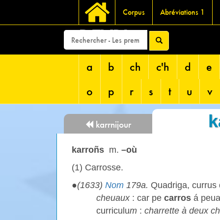
Corpus
Abréviations 1
DEVRI
a
b
ch
c'h
d
e
o
p
r
s
t
u
v
k
karrnijour
karroñs
m.
–où
(1)
Carrosse.
●
(1633)
Nom
179a.
Quadriga, currus q
cheuaux
: car pe
carros
á peua
curriculu
m
:
charrette à deux 