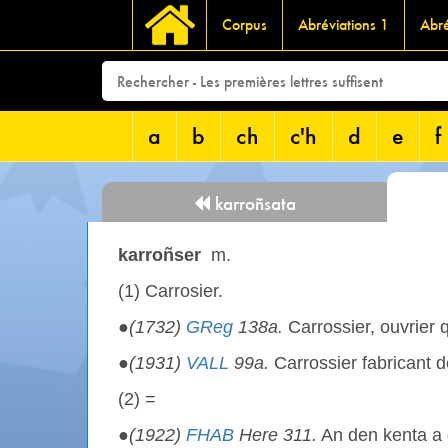
Corpus
Abréviations 1
Abré
a
b
ch
c'h
d
e
f
karroñsata
karroñser
m.
(1) Carrosier.
●
(1732)
GReg
138a.
Carrossier, ouvrier q
●
(1931)
VALL
99a.
Carrossier fabricant d
(2) =
●
(1922)
FHAB
Here 311.
An den kenta a