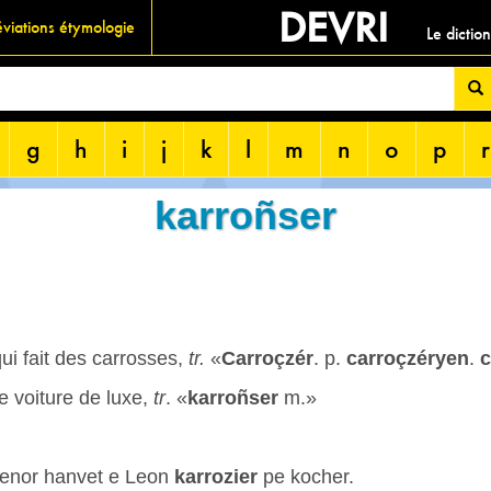
DEVRI
viations étymologie
Le dictio
g
h
i
j
k
l
m
n
o
p
r
karroñser
ui fait des carrosses,
tr.
«
Carroçzér
. p.
carroçzéryen
.
c
e voiture de luxe,
tr
. «
karroñser
m.»
 enor hanvet e Leon
karrozier
pe kocher.