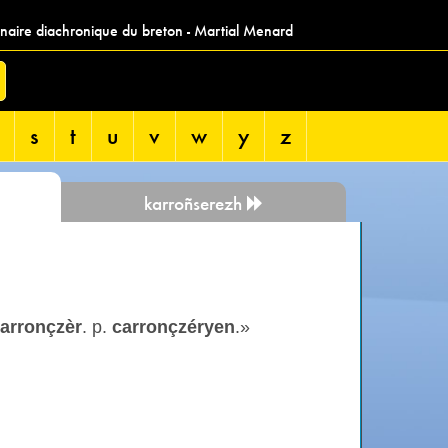
nnaire diachronique du breton - Martial Menard
s
t
u
v
w
y
z
karroñserezh
arronçzèr
. p.
carronçzéryen
.»