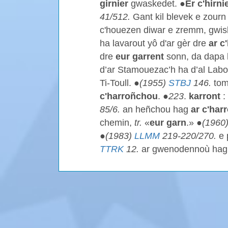
girnier
gwaskedet. ●
Er c'hirni
41/512.
Gant kil blevek e zourn 
c'houezen diwar e zremm, gwiska
ha lavarout yô d'ar gèr dre
ar c
dre
eur garrent
sonn, da dapa he
d’ar Stamouezac’h ha d’al Labo
Ti-Toull. ●
(1955)
STBJ
146.
tom
c'harroñchou
. ●
223
.
karront
:
85/6.
an heñchou hag
ar c'har
chemin,
tr.
«
eur garn
.» ●
(1960
●
(1983)
LLMM
219-220/270.
e 
TTRK
12.
ar gwenodennoù ha