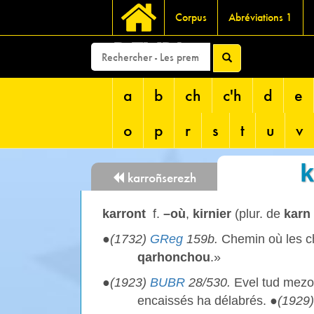
Corpus
Abréviations 1
DEVRI
a
b
ch
c'h
d
e
o
p
r
s
t
u
v
k
karroñserezh
karront
f.
–où
,
kirnier
(plur. de
karn 
●
(1732)
GReg
159b.
Chemin où les ch
qarhonchou
.»
●
(1923)
BUBR
28/530.
Evel tud mezo
encaissés ha délabrés. ●
(1929