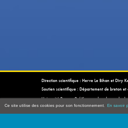
Direction scientifique : Herve Le Bihan et Divy 
Soutien scientifique : Département de breton et 
Université Rennes 2 / Kevrenn brezhoneg ha ke
Ce site utilise des cookies pour son fonctionnement.
En savoir p
dictionarypor