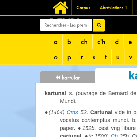
Corpus
Abréviations 1
DEVRI
a
b
ch
c'h
d
e
o
p
r
s
t
u
v
k
kartular
kartunal
s. (ouvrage de Bernard de
Mundi.
●
(1464)
Cms
52
.
Cartunal
vide in p
vocatus co
n
temptus mundi. b
paper. ●
152b.
cest vng libure
cartunal
. ●
(c.1500)
Cb
35b.
C