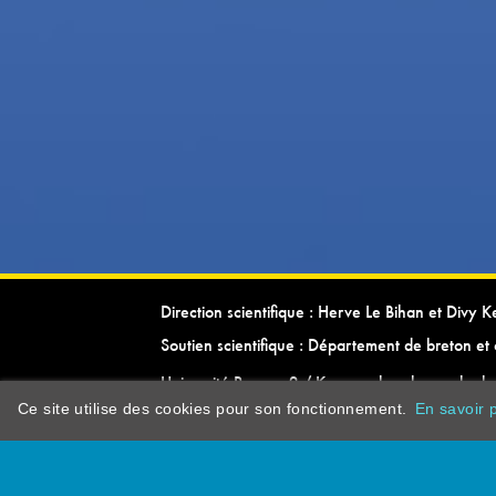
Direction scientifique : Herve Le Bihan et Divy 
Soutien scientifique : Département de breton et 
Université Rennes 2 / Kevrenn brezhoneg ha ke
Ce site utilise des cookies pour son fonctionnement.
En savoir p
dictionarypor