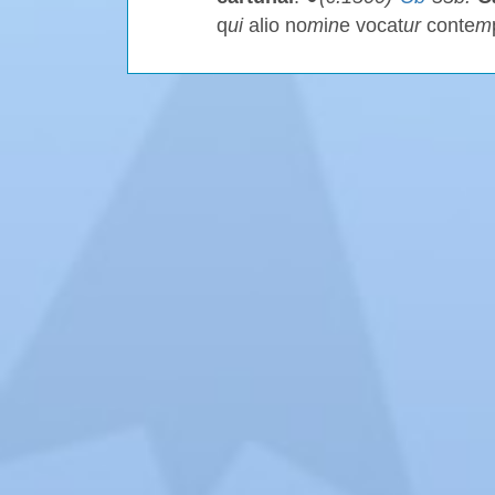
q
ui
alio no
m
i
n
e vocat
ur
conte
m