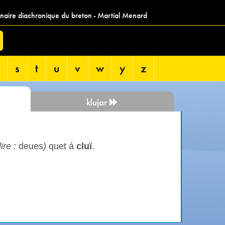
nnaire diachronique du breton - Martial Menard
s
t
u
v
w
y
z
klujar
lire :
deues
)
quet á
cluï
.