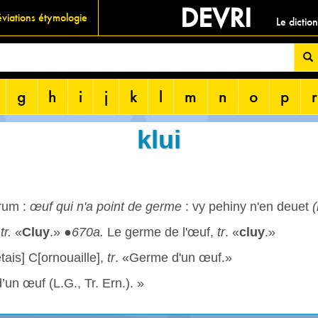
DEVRI
viations étymologie
Le dictio
g
h
i
j
k
l
m
n
o
p
r
klui
rum :
œuf qui n'a point de germe
: vy pehiny n'en deuet
(
,
tr.
«
Cluy
.» ●
670a.
Le germe de l'œuf,
tr
. «
cluy
.»
tais] C[ornouaille],
tr
. «Germe d'un œuf.»
’un œuf (L.G., Tr. Ern.). »