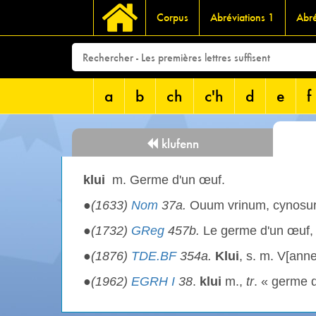
Corpus
Abréviations 1
Abré
a
b
ch
c'h
d
e
f
klufenn
klui
m. Germe d'un œuf.
●
(1633)
Nom
37a.
Ouum vrinum, cynosu
●
(1732)
GReg
457b.
Le germe d'un œuf
●
(1876)
TDE.BF
354a.
Klui
, s. m. V[anne
●
(1962)
EGRH I
38
.
klui
m.,
tr
. « germe d