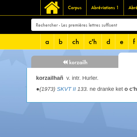
Corpus
Abréviations 1
Abré
a
b
ch
c'h
d
e
f
korzailh
korzailhañ
v. intr. Hurler.
●
(1973)
SKVT II
133.
ne dranke ket
o c'