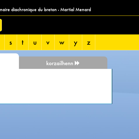
nnaire diachronique du breton - Martial Menard
s
t
u
v
w
y
z
korzailhenn