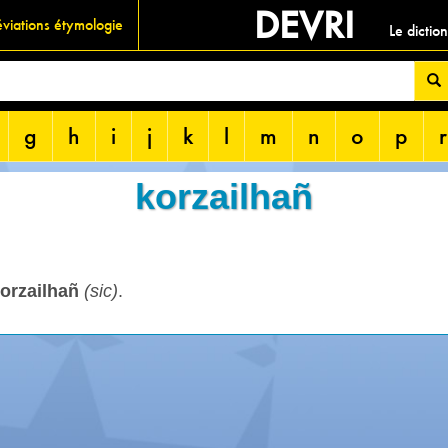
DEVRI
viations étymologie
Le dictio
g
h
i
j
k
l
m
n
o
p
r
korzailhañ
horzailhañ
(sic)
.