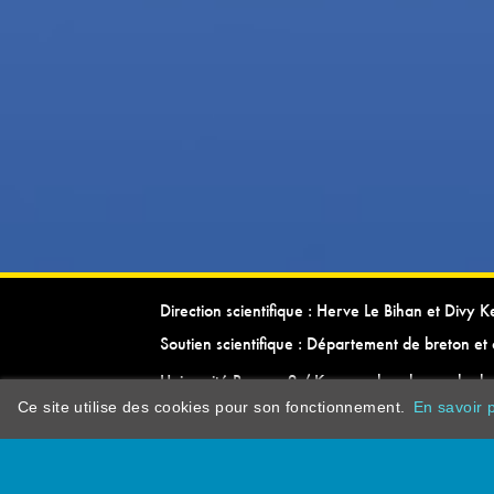
Direction scientifique : Herve Le Bihan et Divy 
Soutien scientifique : Département de breton et 
Université Rennes 2 / Kevrenn brezhoneg ha ke
Ce site utilise des cookies pour son fonctionnement.
En savoir p
dictionarypor