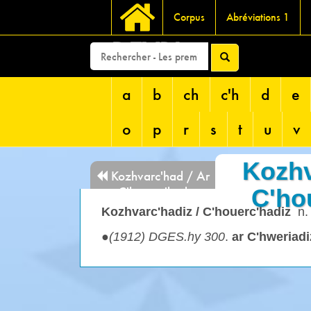
Corpus
Abréviations 1
DEVRI
a
b
ch
c'h
d
e
o
p
r
s
t
u
v
Kozhv
Kozhvarc'had / Ar
C'ho
C'houerc'had
Kozhvarc'hadiz / C'houerc'hadiz
n.
●
(1912) DGES.hy 300
.
ar C'hweriadi