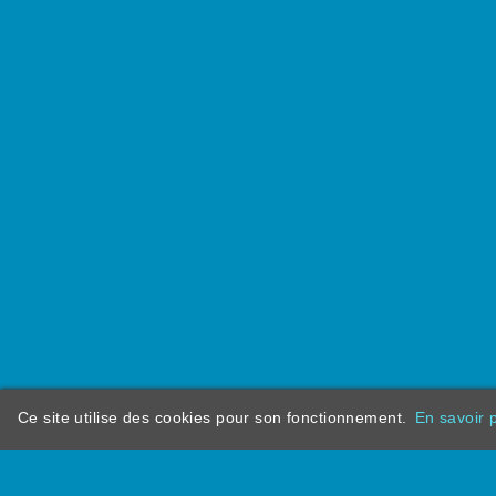
Direction scientifique : Herve Le Bihan et Divy 
Soutien scientifique : Département de breton et 
Université Rennes 2 / Kevrenn brezhoneg ha ke
Ce site utilise des cookies pour son fonctionnement.
En savoir p
dictionarypor