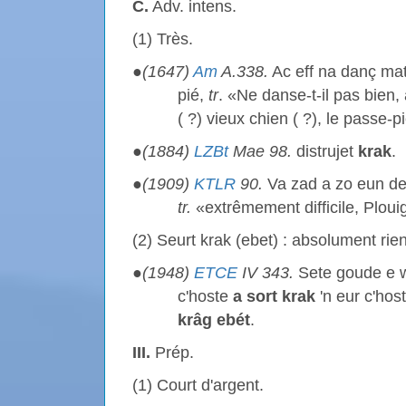
C.
Adv. intens.
(1) Très.
●
(1647)
Am
A.338.
Ac eff na danç ma
pié,
tr
. «Ne danse-t-il pas bien
( ?) vieux chien ( ?), le passe-p
●
(1884)
LZBt
Mae 98.
distrujet
krak
.
●
(1909)
KTLR
90.
Va zad a zo eun 
tr.
«extrêmement difficile, Plou
(2) Seurt krak (ebet) : absolument rien
●
(1948)
ETCE
IV 343.
Sete goude e w
c'hoste
a sort
krak
'n eur c'host
krâg ebét
.
III.
Prép.
(1) Court d'argent.