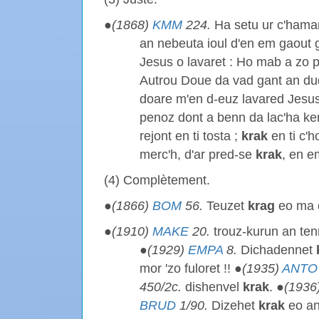
●
(1868)
KMM
224.
Ha setu ur c'hamar
an nebeuta ioul d'en em gaout 
Jesus o lavaret : Ho mab a zo p
Autrou Doue da vad gant an du
doare m'en d-euz lavared Jesus
penoz dont a benn da lac'ha ke
rejont en ti tosta ;
krak
en ti c'
merc'h, d'ar pred-se
krak
, en e
(4) Complètement.
●
(1866)
BOM
56.
Teuzet
krag
eo ma c
●
(1910)
MAKE
20.
trouz-kurun an te
●
(1929)
EMPA
8.
Dichadennet
mor 'zo fuloret !! ●
(1935)
ANTO
450/2c.
dishenvel
krak
. ●
(1936
BRUD
1/90.
Dizehet
krak
eo an