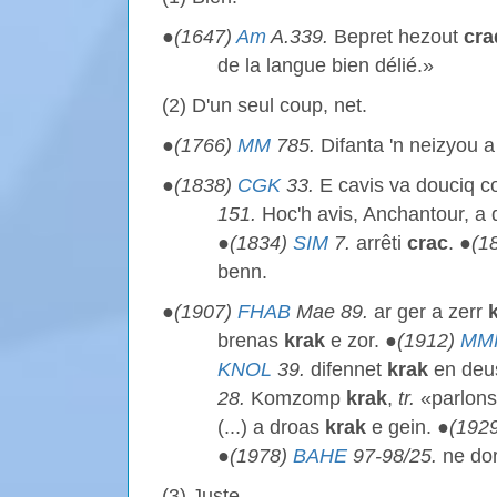
●
(1647)
Am
A.339.
Bepret hezout
cra
de la langue bien délié.»
(2) D'un seul coup, net.
●
(1766)
MM
785.
Difanta 'n neizyou 
●
(1838)
CGK
33.
E cavis va douciq co
151.
Hoc'h avis, Anchantour, a 
●
(1834)
SIM
7.
arrêti
crac
. ●
(1
benn.
●
(1907)
FHAB
Mae 89.
ar ger a zerr
brenas
krak
e zor. ●
(1912)
MM
KNOL
39.
difennet
krak
en deus
28.
Komzomp
krak
,
tr.
«parlons
(...) a droas
krak
e gein. ●
(192
●
(1978)
BAHE
97-98/25.
ne dor
(3) Juste.