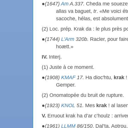
●
(1647)
Am
A.337.
Cheda me soueze
allas va baguet,
tr
. «Me voici ét
sacoche, hélas, est absolumen
(2) Loc. prép. Krak da : le plus près p
●
(1744)
L'Arm
320b.
Racler, pour fair
hoætt.»
IV.
Interj.
(1) Juste à ce moment.
●
(1908)
KMAF
17.
Ha dioc'htu,
krak
!
Gemper.
(2) Onomatopée du bruit de rupture.
●
(1923)
KNOL
51.
Mes
krak
! al lase
V.
Erruout krak ha d’ar c’houlz : arriv
●
(1961)
LLMM
86/150
. Dal’ta, Aotrou