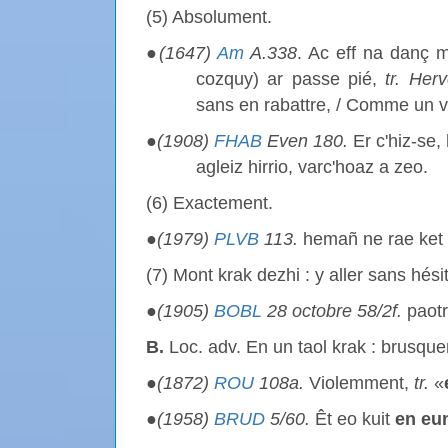
(5) Absolument.
●
(1647)
Am
A.338
. Ac eff na danç 
cozquy) ar passe pié,
tr. Her
sans en rabattre, / Comme un v
●
(1908)
FHAB
Even 180.
Er c'hiz-se,
agleiz hirrio, varc'hoaz a zeo.
(6) Exactement.
●
(1979)
PLVB
113.
hemañ ne rae ket
(7) Mont krak dezhi : y aller sans hésit
●
(1905)
BOBL
28 octobre 58/2f.
paot
B.
Loc. adv. En un taol krak : brusqu
●
(1872)
ROU
108a.
Violemment,
tr.
«
●
(1958)
BRUD
5/60.
Êt eo kuit
en eun