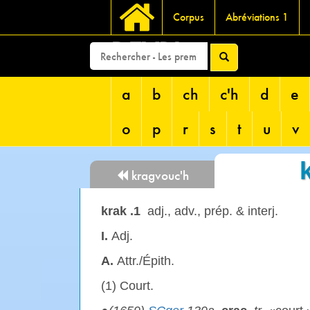
Corpus
Abréviations 1
DEVRI
a
b
ch
c'h
d
e
o
p
r
s
t
u
v
kragvouc'h
krak .1
adj., adv., prép. & interj.
I.
Adj.
A.
Attr./Épith.
(1) Court.