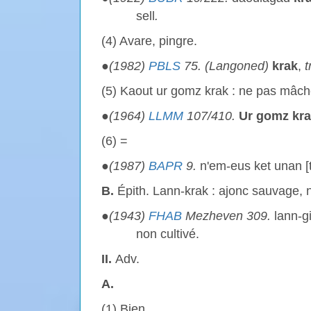
sell
.
(4) Avare, pingre.
●
(1982)
PBLS
75. (Langoned)
krak
,
t
(5) Kaout ur gomz krak : ne pas mâche
●
(1964)
LLMM
107/410.
Ur gomz kra
(6) =
●
(1987)
BAPR
9.
n'em-eus ket unan [
B.
Épith. Lann-krak : ajonc sauvage, n
●
(1943)
FHAB
Mezheven 309.
lann-g
non cultivé.
II.
Adv.
A.
(1) Bien.