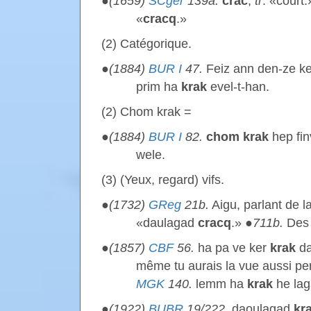
●
(1659)
SCger
139a.
crac
,
tr
. «court.
«
cracq
.»
(2) Catégorique.
●
(1884)
BUR I
47.
Feiz ann den-ze k
prim ha
krak
evel-t-han.
(2) Chom krak =
●
(1884)
BUR I
82.
chom
krak
hep fin
wele.
(3) (Yeux, regard) vifs.
●
(1732)
GReg
21b.
Aigu, parlant de l
«daulagad
cracq
.» ●
711b.
Des 
●
(1857)
CBF
56.
ha pa ve ker
krak
da
même tu aurais la vue aussi per
MGK
140.
lemm ha
krak
he lag
●
(1922)
BUBR
19/222.
daoulagad
kr