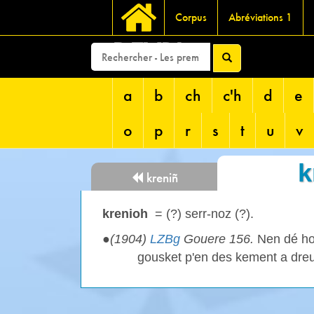
Corpus
Abréviations 1
DEVRI
a
b
ch
c'h
d
e
o
p
r
s
t
u
v
k
kreniñ
krenioh
= (?) serr-noz (?).
●
(1904)
LZBg
Gouere 156.
Nen dé ho
gousket p'en des kement a dreu