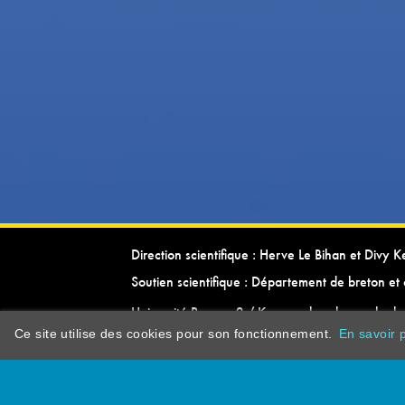
Direction scientifique : Herve Le Bihan et Divy 
Soutien scientifique : Département de breton et 
Université Rennes 2 / Kevrenn brezhoneg ha ke
Ce site utilise des cookies pour son fonctionnement.
En savoir p
dictionarypor