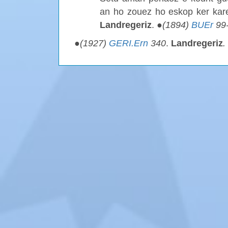
an ho zouez ho eskop ker kar
Landregeriz
. ●
(1894)
BUEr
99
●
(1927)
GERI.Ern
340
.
Landregeriz
.