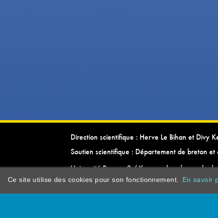
Direction scientifique : Herve Le Bihan et Divy 
Soutien scientifique : Département de breton et 
Université Rennes 2 / Kevrenn brezhoneg ha ke
Ce site utilise des cookies pour son fonctionnement.
En savoir p
dictionarypor