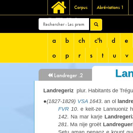
Corpus
Abréviations 1
DEVRI
a
b
ch
c'h
d
e
o
p
r
s
t
u
v
Lan
Landreger .2
Landregeriz
plur. Habitants de Trégu
●
(1827-1829)
VSA
1643
. an ol
landr
FVR
10
. e keit-ze Lannuoniz
142
. Na mar karje
Landregeri
281
. Ma nije groët
Landreguer
Setu aman penaoz e kount g