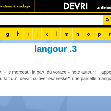
DEVRI
viations étymologie
Le dictio
g
h
i
j
k
l
m
n
o
p
r
langour .3
r
. « le morceau, la part, du vorace » note auteur : « appe
 fait qu'il devait cultiver
eur veskell
, une parcelle triangu