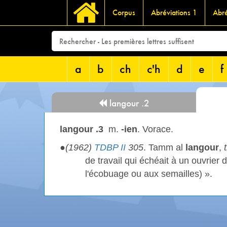
Corpus
Abréviations 1
Abré
a
b
ch
c'h
d
e
f
langour .2
langour .3
m.
-ien
. Vorace.
●
(1962)
TDBP II
305
. Tamm al
langour
,
t
de travail qui échéait à un ouvrier du
l'écobuage ou aux semailles) ».