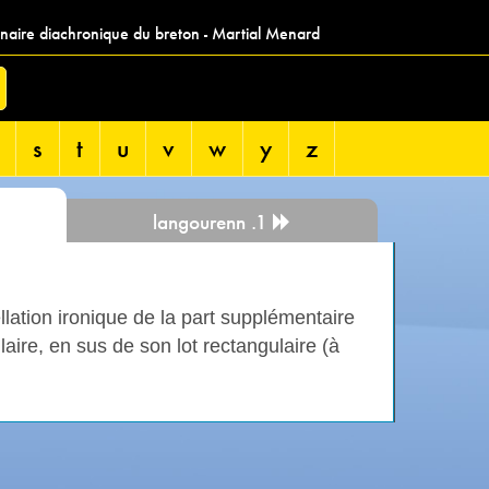
nnaire diachronique du breton - Martial Menard
s
t
u
v
w
y
z
langourenn .1
llation ironique de la part supplémentaire
laire, en sus de son lot rectangulaire (à