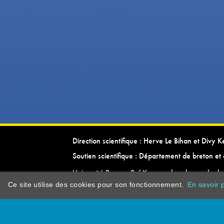
Direction scientifique : Herve Le Bihan et Divy 
Soutien scientifique : Département de breton et 
Université Rennes 2 / Kevrenn brezhoneg ha ke
Ce site utilise des cookies pour son fonctionnement.
En savoir p
dictionarypor