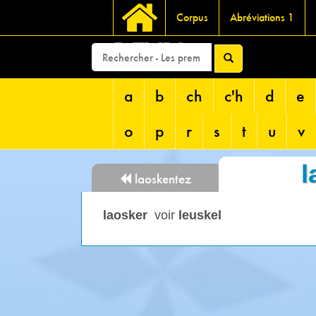
Corpus
Abréviations 1
DEVRI
a
b
ch
c'h
d
e
o
p
r
s
t
u
v
l
laoskentez
laosker
voir
leuskel