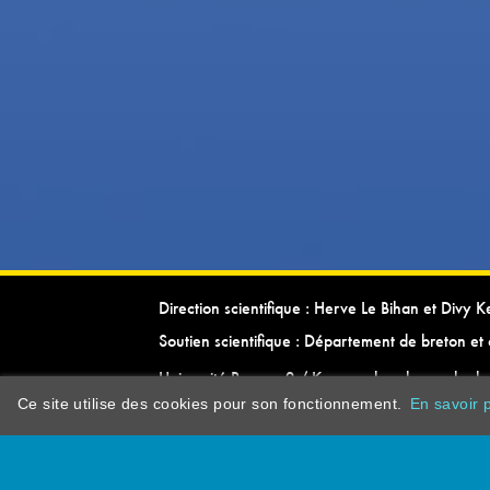
Direction scientifique : Herve Le Bihan et Divy 
Soutien scientifique : Département de breton et 
Université Rennes 2 / Kevrenn brezhoneg ha ke
Ce site utilise des cookies pour son fonctionnement.
En savoir p
dictionarypor