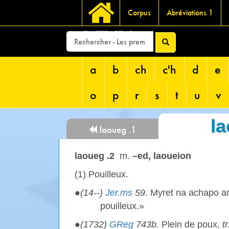
Corpus
Abréviations 1
DEVRI
a
b
ch
c'h
d
e
o
p
r
s
t
u
v
la
laoueg .1
laoueg .2
m.
–ed, laoueion
(1) Pouilleux.
●
(14--)
Jer.ms
59.
Myret na achapo 
pouilleux.»
●
(1732)
GReg
743b.
Plein de poux,
tr