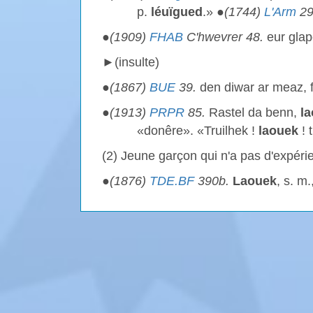
p.
léuïgued
.» ●
(1744)
L'Arm
29
●
(1909)
FHAB
C'hwevrer 48.
eur gla
►(insulte)
●
(1867)
BUE
39.
den diwar ar meaz, f
●
(1913)
PRPR
85.
Rastel da benn,
l
«donêre». «Truilhek !
laouek
! 
(2) Jeune garçon qui n'a pas d'expéri
●
(1876)
TDE.BF
390b.
Laouek
, s. m.