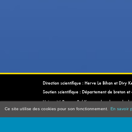
Direction scientifique : Herve Le Bihan et Divy 
Soutien scientifique : Département de breton et 
Université Rennes 2 / Kevrenn brezhoneg ha ke
Ce site utilise des cookies pour son fonctionnement.
En savoir p
dictionarypor