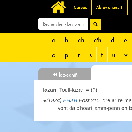
Corpus
Abréviations 1
DEVRI
a
b
ch
c'h
d
e
o
p
r
s
t
u
v
laz-seniñ
lazan
Toull-lazan
= (?).
●
(1924)
FHAB
Eost 315.
dre ar re-ma
vont da c'hoari lamm-penn en
t