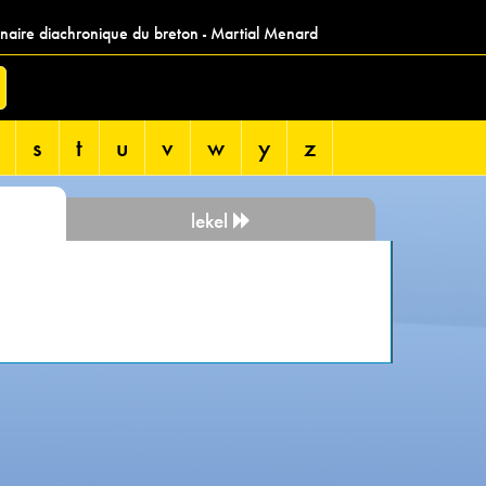
nnaire diachronique du breton - Martial Menard
s
t
u
v
w
y
z
lekel