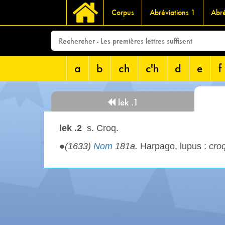
Corpus
Abréviations 1
Abré
a
b
ch
c'h
d
e
f
lek .1
lek .2
s. Croq.
●
(1633)
Nom
181a.
Harpago, lupus :
cro