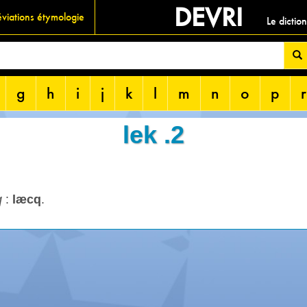
DEVRI
viations étymologie
Le dictio
g
h
i
j
k
l
m
n
o
p
r
lek .2
q
:
læcq
.