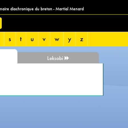
nnaire diachronique du breton - Martial Menard
s
t
u
v
w
y
z
Leksobi