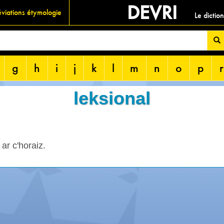
DEVRI
viations étymologie
Le dictio
g
h
i
j
k
l
m
n
o
p
r
leksional
 ar c'horaiz.