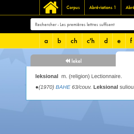
Corpus
Abréviations 1
Abré
a
b
ch
c'h
d
e
f
lekel
leksional
m. (religion) Lectionnaire.
●
(1970)
BAHE
63/couv.
Leksional
suliou