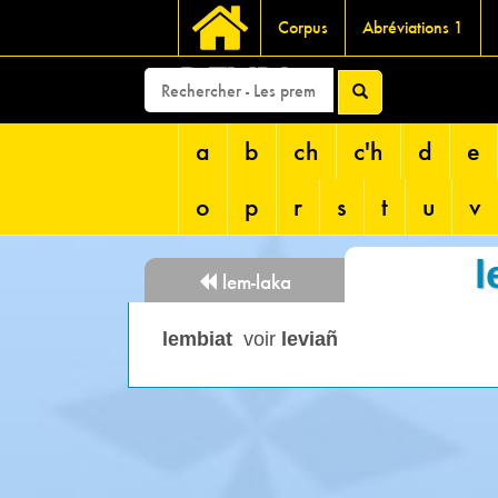
Corpus
Abréviations 1
DEVRI
a
b
ch
c'h
d
e
o
p
r
s
t
u
v
l
lem-laka
lembiat
voir
leviañ