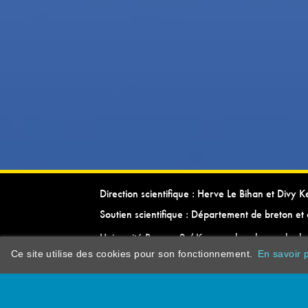
Direction scientifique : Herve Le Bihan et Divy 
Soutien scientifique : Département de breton et 
Université Rennes 2 / Kevrenn brezhoneg ha ke
Ce site utilise des cookies pour son fonctionnement.
En savoir p
dictionarypor