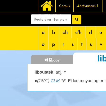
Corpus
Abréviations 1
DEVRI
a
b
ch
c'h
d
e
o
p
r
s
t
u
v
li
liboust
liboustek
adj. =
●
(1891)
CLM
15.
El lod muyan ag en 