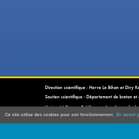
Direction scientifique : Herve Le Bihan et Divy 
Soutien scientifique : Département de breton et 
Université Rennes 2 / Kevrenn brezhoneg ha ke
Ce site utilise des cookies pour son fonctionnement.
En savoir p
dictionarypor