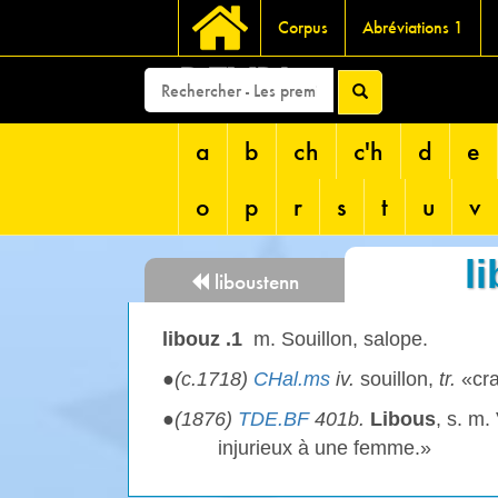
Corpus
Abréviations 1
DEVRI
a
b
ch
c'h
d
e
o
p
r
s
t
u
v
l
liboustenn
libouz .1
m. Souillon, salope.
●
(c.1718)
CHal.ms
iv.
souillon,
tr.
«cra
●
(1876)
TDE.BF
401b.
Libous
, s. m.
injurieux à une femme.»