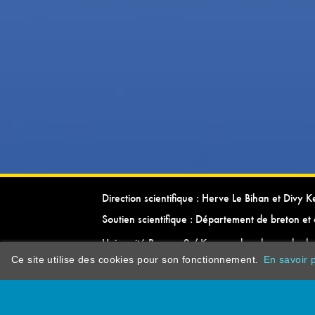
Direction scientifique : Herve Le Bihan et Divy 
Soutien scientifique : Département de breton et 
Université Rennes 2 / Kevrenn brezhoneg ha ke
Ce site utilise des cookies pour son fonctionnement.
En savoir p
dictionarypor