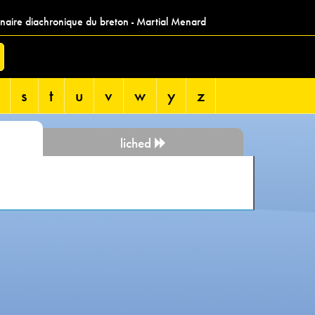
nnaire diachronique du breton - Martial Menard
s
t
u
v
w
y
z
liched