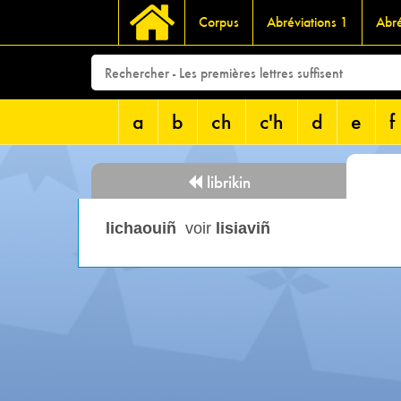
Corpus
Abréviations 1
Abré
a
b
ch
c'h
d
e
f
librikin
lichaouiñ
voir
lisiaviñ