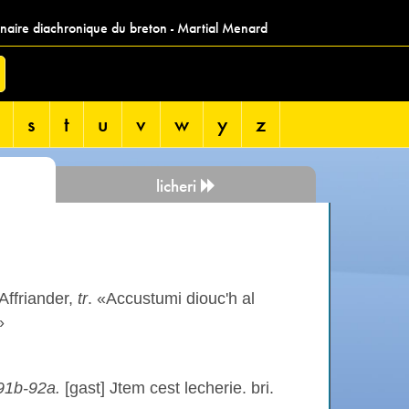
nnaire diachronique du breton - Martial Menard
s
t
u
v
w
y
z
licheri
Affriander,
tr
. «Accustumi diouc'h al
»
1b-92a.
[gast] Jtem cest lecherie. bri.