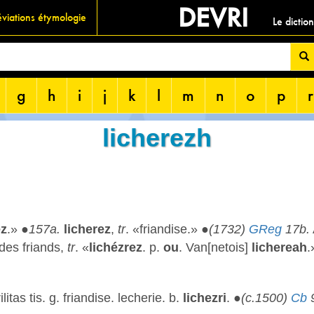
DEVRI
viations étymologie
Le dictio
g
h
i
j
k
l
m
n
o
p
r
licherezh
ez
.» ●
157a.
licherez
,
tr
. «friandise.» ●
(1732)
GReg
17b.
des friands,
tr
. «
lichézrez
. p.
ou
. Van[netois]
lichereah
.
litas tis. g. friandise. lecherie. b.
lichezri
. ●
(c.1500)
Cb
9