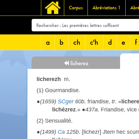
Corpus
Abréviations 1
Abré
a
b
ch
c'h
d
e
f
licherez
licherezh
m.
(1) Gourmandise.
●
(1659)
SCger
60b.
fria
n
dise,
tr
. «
licher
lichézrez
.» ●
437a.
Friandise, vice 
(2) Sensualité.
●
(1499)
Ca
125b.
[lichezr] Jte
m
hec scurri