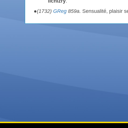
lichizry
.
●
(1732)
GReg
859a.
Sensualité, plaisir 