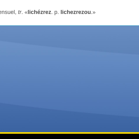
sensuel,
tr
. «
lichézrez
. p.
lichezrezou
.»