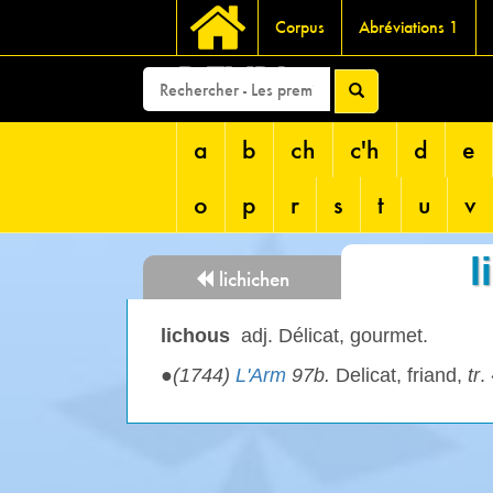
Corpus
Abréviations 1
DEVRI
a
b
ch
c'h
d
e
o
p
r
s
t
u
v
l
lichichen
lichous
adj. Délicat, gourmet.
●
(1744)
L'Arm
97b.
Delicat, friand,
tr
.