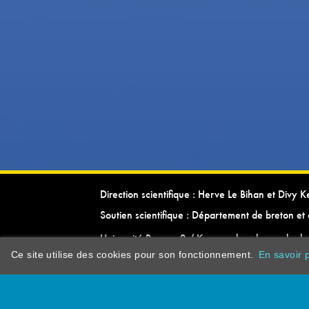
Direction scientifique : Herve Le Bihan et Divy 
Soutien scientifique : Département de breton et 
Université Rennes 2 / Kevrenn brezhoneg ha ke
Ce site utilise des cookies pour son fonctionnement.
En savoir p
dictionarypor