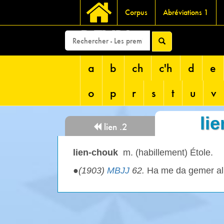
Corpus
Abréviations 1
DEVRI
a
b
ch
c'h
d
e
o
p
r
s
t
u
v
li
lien .2
lien-chouk
m. (habillement) Étole.
●
(1903)
MBJJ
62.
Ha me da gemer a