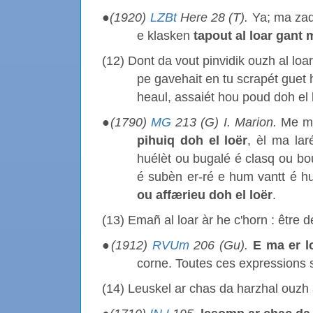
●
(1920)
LZBt
Here 28 (T).
Ya; ma zad
e klasken
tapout al loar gant 
(12) Dont da vout pinvidik ouzh al loar
pe gavehait en tu scrapét guet 
heaul, assaiét hou poud doh el 
●
(1790)
MG
213 (G) I. Marion.
Me mè
pihuiq doh el loër
, èl ma la
huélèt ou bugalé é clasq ou bo
é subèn er-ré e hum vantt é hu
ou affærieu doh el loër
.
(13) Emañ al loar àr he c'horn : être
●
(1912)
RVUm
206 (Gu).
E ma er lo
corne. Toutes ces expressions 
(14) Leuskel ar chas da harzhal ouzh al