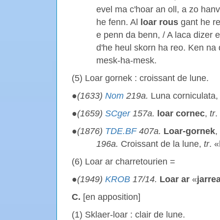
evel ma c'hoar an oll, a zo hanv
he fenn. Al
loar rous
gant he reo
e penn da benn, / A laca dizer 
d'he heul skorn ha reo. Ken na
mesk-ha-mesk.
(5) Loar gornek : croissant de lune.
●
(1633)
Nom
219a.
Luna corniculata,
●
(1659)
SCger
157a.
loar cornec
,
tr
.
●
(1876)
TDE.BF
407a.
Loar-gornek
,
196a.
Croissant de la lune,
tr
. «
(6) Loar ar charretourien =
●
(1949)
KROB
17/14.
Loar ar
«
jarre
C.
[en apposition]
(1) Sklaer-loar : clair de lune.