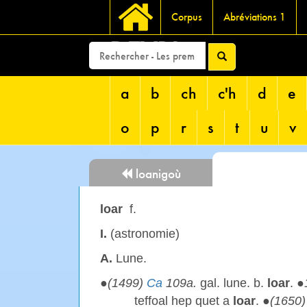
Corpus
Abréviations 1
DEVRI
a
b
ch
c'h
d
e
o
p
r
s
t
u
v
loanigoù
loar
f.
I.
(astronomie)
A.
Lune.
●
(1499)
Ca
109a.
gal. lune. b.
loar
. ●
teffoal hep quet a
loar
. ●
(1650