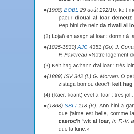
●
(1908)
BOBL
29 août 192/1b.
keit ma
paour
dioual
al loar demeuz 
Pep-hini d'e neiz
da ziwall al l
(2) Lojañ en asagn al loar : dormir à la
●
(1825-1830)
AJC
4351 (Go) J. Con
F. Favereau
«Notre logement dev
(3) Keit hag ac'hann d'al loar : très loi
●
(1889) ISV
342 (L) G. Morvan.
O pet
zistaga bomou deoc'h
keit hag
(4) (Kaer, koant) evel al loar : très joli.
●
(1868)
SBI I
118 (K).
Ann hini a ga
que j'aime est belle, comme la
caeroc'h 'wit al loar
,
tr. F.-V.
que la lune.»