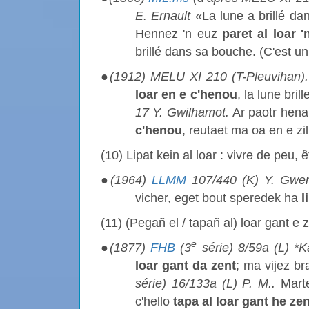
E. Ernault
«La lune a brillé da
Hennez 'n euz
paret al loar 
brillé dans sa bouche. (C'est un
●
(1912) MELU XI 210 (T-Pleuvihan)
loar en e c'henou
, la lune bri
17 Y. Gwilhamot.
Ar paotr hen
c'henou
, reutaet ma oa en e zi
(10) Lipat kein al loar : vivre de peu, 
●
(1964)
LLMM
107/440 (K) Y. Gwe
vicher, eget bout speredek ha
l
(11) (Pegañ el / tapañ al) loar gant e 
e
●
(1877)
FHB
(3
série) 8/59a (L) *
loar gant da zent
; ma vijez br
série) 16/133a (L) P. M..
Marte
c'hello
tapa al loar gant he zen