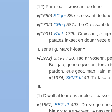
(12) Prim-loar : croissant de lune.
●
(1659)
SCger
35a.
croissant de lune
●
(1732)
GReg
587a
. Le Croissant de
●
(1931)
VALL
172b.
Croissant,
tr.
«
pr
patatez lakaet en douar veze e 
II.
sens fig. Marc'h-loar =
●
(1972)
SKVT
I 28.
Tad ar vosenn, p
Botigao, genoù gwelien, torc'h
pardon, leue geot, mab Kain, muze
●
(1974)
SKVT III
40.
Te 'lakafe
III.
(1) Diwall al loar eus ar bleiz : passer l
●
(1867)
BBZ III
493.
Da ve gen-hoc'h
bleiz
?
tr. Kervarker
«A passer la