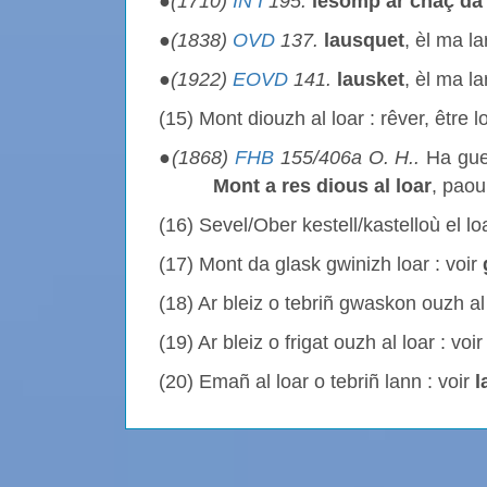
●
(1710)
IN I
195.
lesomp ar chaç da 
●
(1838)
OVD
137.
lausquet
, èl ma la
●
(1922)
EOVD
141.
lausket
, èl ma la
(15) Mont diouzh al loar : rêver, être l
●
(1868)
FHB
155/406a O. H..
Ha guel
Mont a res dious al loar
, paou
(16) Sevel/Ober kestell/kastelloù el loa
(17) Mont da glask gwinizh loar : voir
(18) Ar bleiz o tebriñ gwaskon ouzh al 
(19) Ar bleiz o frigat ouzh al loar : voi
(20) Emañ al loar o tebriñ lann : voir
l