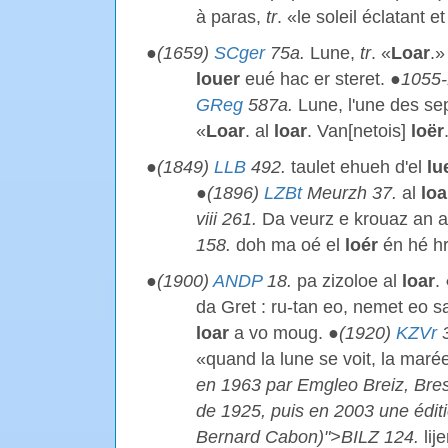
à paras,
tr
. «le soleil éclatant et
●
(1659)
SCger
75a.
Lune,
tr
. «
Loar
.»
louer
eué hac er steret. ●
1055-
GReg
587a.
Lune, l'une des sep
«
Loar
. al
loar
. Van[netois]
loër
●
(1849)
LLB
492.
taulet ehueh d'el
lu
●
(1896)
LZBt
Meurzh 37.
al
loa
viii 261.
Da veurz e krouaz an as
158.
doh ma oé el
loér
én hé hr
●
(1900)
ANDP
18.
pa zizoloe al
loar
.
da Gret : ru-tan eo, nemet eo 
loar
a vo moug. ●
(1920)
KZVr
3
«quand la lune se voit, la maré
en 1963 par Emgleo Breiz, Brest,
de 1925, puis en 2003 une éditi
Bernard Cabon)">BILZ 124.
lij