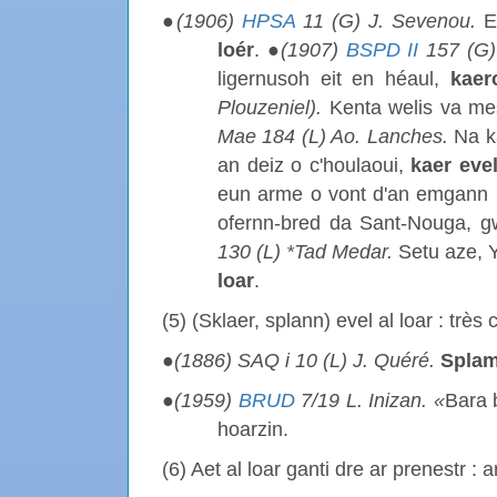
●
(1906)
HPSA
11 (G) J. Sevenou.
Ea
loér
. ●
(1907)
BSPD II
157 (G) 
ligernusoh eit en héaul,
kaer
Plouzeniel).
Kenta welis va me
Mae 184 (L) Ao. Lanches.
Na ka
an deiz o c'houlaoui,
kaer evel
eun arme o vont d'an emgann 
ofernn-bred da Sant-Nouga, g
130 (L) *Tad Medar.
Setu aze, Y
loar
.
(5) (Sklaer, splann) evel al loar : très c
●
(1886) SAQ
i
10 (L) J. Quéré.
Splam
●
(1959)
BRUD
7/19 L. Inizan. «
Bara 
hoarzin.
(6) Aet al loar ganti dre ar prenestr :