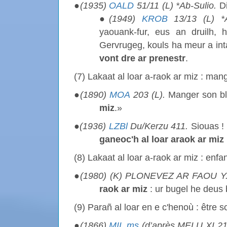
●
(1935)
OALD
51/11 (L) *Ab-Sulio.
D
●
(1949)
KROB
13/13 (L) *
yaouank-fur, eus an druilh, 
Gervrugeg, kouls ha meur a in
vont dre ar prenestr
.
(7) Lakaat al loar a-raok ar miz : man
●
(1890)
MOA
203 (L).
Manger son b
miz
.»
●
(1936)
LZBl
Du/Kerzu 411.
Siouas ! 
ganeoc'h al loar araok ar miz
(8) Lakaat al loar a-raok ar miz : enfa
●
(1980) (K) PLONEVEZ AR FAOU Y. 
raok ar miz
: ur bugel he deus 
(9) Parañ al loar en e c'henoù : être sot
●
(1866)
MIL.ms
(
d’après MELU XI 2