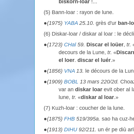
biskorn-loar
!...
(5) Bann-loar : rayon de lune.
●
(1975)
YABA
25.10.
grès d'ur
ban-lo
(6) Diskar-loar / diskar al loar : le décl
●
(1723)
CHal
59.
Discar el loüer
,
tr.
decours de la Lune,
tr.
«
Discarr
el loer
.
discar el luér
.»
●
(1856)
VNA
13.
le décours de la Lu
●
(1909)
BOBL
13 mars 220/2d.
Choazi
var an
diskar loar
evit ober al 
lune,
tr.
«
diskar al loar
.»
(7) Kuzh-loar : coucher de la lune.
●
(1875)
FHB
519/395a.
sao ha cuz-h
●
(1913)
DIHU
92/211.
un ér pe diù ar