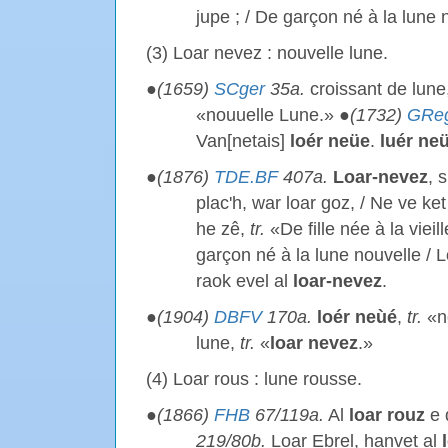
jupe ; / De garçon né à la lune 
(3) Loar nevez : nouvelle lune.
●
(1659)
SCger
35a.
croissant de lune
«nouuelle Lune.» ●
(1732)
GRe
Van[netais]
loér neüe
.
luér ne
●
(1876)
TDE.BF
407a.
Loar-nevez
, s
plac'h, war loar goz, / Ne ve ket
he zê,
tr.
«De fille née à la vieil
garçon né à la lune nouvelle / 
raok evel al
loar-nevez
.
●
(1904)
DBFV
170a.
loér neùé
,
tr.
«n
lune,
tr.
«
loar nevez
.»
(4) Loar rous : lune rousse.
●
(1866)
FHB
67/119a.
Al
loar rouz
e 
219/80b.
Loar Ebrel, hanvet al