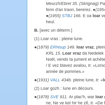
Meurzh/Ebrel 35. (Skrignag)
Pa
fenn d'an traon, bererez. ●
(195
●
(1955)
STBJ
166.
E oa
loar
ve
heul.
B.
[avec un déterm.]
(1) Loar vras : pleine lune.
●
(1879)
ERNsup
149.
loar vraz
, plei
KRL 15.
Loar vraz
da Nedelek 
Noël, vends ta jument et achèt
/ E vez blavez avalou,
tr. «
Lorsq
année de pommes.
»
●
(1931)
VALL
434b.
pleine lune,
tr.
«
l
(2) Loar gozh : lune en décours.
●
(1878)
SVE
911.
Ar plac'h, war
loar
ne, Ne ve ket hir he zê,
tr.
«De f