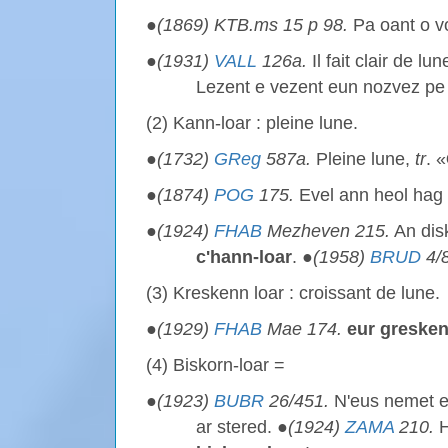
●
(1869) KTB.ms 15 p 98.
Pa oant o vo
●
(1931)
VALL
126a.
Il fait clair
de lun
Lezent e vezent eun nozvez pe 
(2) Kann-loar : pleine lune.
●
(1732)
GReg
587a.
Pleine lune,
tr
. «
●
(1874)
POG
175.
Evel ann heol hag
●
(1924)
FHAB
Mezheven 215.
An disk
c'hann-loar
. ●
(1958)
BRUD
4/8
(3) Kreskenn loar : croissant de lune.
●
(1929)
FHAB
Mae 174.
eur gresken
(4) Biskorn-loar =
●
(1923)
BUBR
26/451.
N'eus nemet 
ar stered. ●
(1924)
ZAMA
210.
H