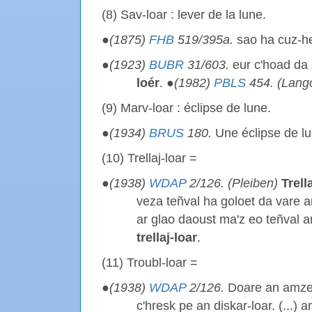
(8) Sav-loar : lever de la lune.
●
(1875)
FHB
519/395a.
sao ha cuz-h
●
(1923)
BUBR
31/603.
eur c'hoad da
loér
. ●
(1982)
PBLS
454. (Lang
(9) Marv-loar : éclipse de lune.
●
(1934)
BRUS
180.
Une éclipse de l
(10) Trellaj-loar =
●
(1938)
WDAP
2/126. (Pleiben)
Trell
veza teñval ha goloet da vare ar
ar glao daoust ma'z eo teñval
trellaj-loar
.
(11) Troubl-loar =
●
(1938)
WDAP
2/126.
Doare an amzer
c'hresk pe an diskar-loar. (...) a