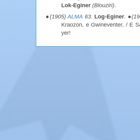
Lok-Eginer
(Blouziri)
.
●
(1905)
ALMA
63
.
Log-Eginer
. ●
(1
Kraozon, e Gwineventer, / E 
yer!