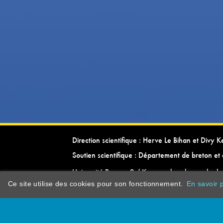
Direction scientifique : Herve Le Bihan et Divy 
Soutien scientifique : Département de breton et 
Université Rennes 2 / Kevrenn brezhoneg ha ke
Ce site utilise des cookies pour son fonctionnement.
En savoir p
dictionarypor