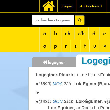
Corpus
Abréviations 1
DEVRI
a
b
ch
c'h
d
e
o
p
r
s
t
u
v
Logegi
logagnan
Logeginer-Plouziri
n. de l. Loc-Egui
●
(1890)
MOA
22b
.
Lok-Eginer (Blouz
►
●
(1821)
GON
311b
.
Lok-Éguiner
. ●
(
Loc-Eguiner
, ar Roc’h ha Pen