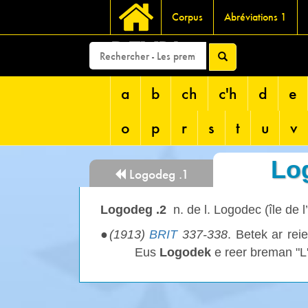
Corpus
Abréviations 1
DEVRI
a
b
ch
c'h
d
e
o
p
r
s
t
u
v
Lo
Logodeg .1
Logodeg .2
n. de l. Logodec (île de l
●
(1913)
BRIT
337-338
. Betek ar reie
Eus
Logodek
e reer breman "L'