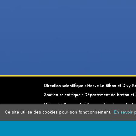
Direction scientifique : Herve Le Bihan et Divy 
Soutien scientifique : Département de breton et 
Université Rennes 2 / Kevrenn brezhoneg ha ke
Ce site utilise des cookies pour son fonctionnement.
En savoir p
dictionarypor