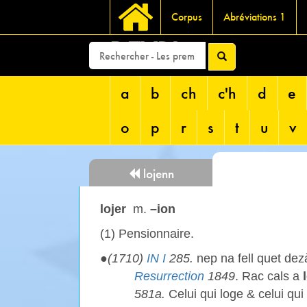
Corpus
Abréviations 1
DEVRI
a
b
ch
c'h
d
e
o
p
r
s
t
u
v
lojenn
lojer
m.
–ion
(1) Pensionnaire.
●
(1710)
IN I
285.
nep na fell quet de
Resurrection
1849
. Rac cals a
581a.
Celui qui loge & celui qui