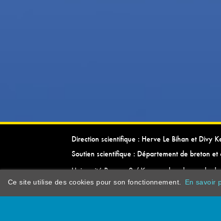
Direction scientifique : Herve Le Bihan et Divy 
Soutien scientifique : Département de breton et 
Université Rennes 2 / Kevrenn brezhoneg ha ke
Ce site utilise des cookies pour son fonctionnement.
En savoir p
dictionarypor