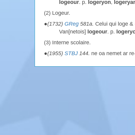
logeour
. p.
logeryon
,
logerya
(2) Logeur.
●
(1732)
GReg
581a.
Celui qui loge & 
Van[netois]
logeour
. p.
logery
(3) Interne scolaire.
●
(1955)
STBJ
144.
ne oa nemet ar re