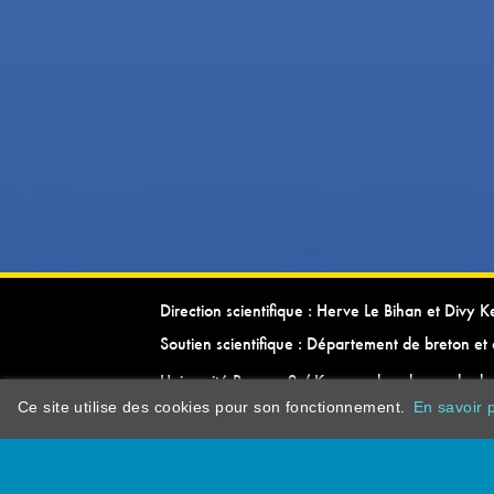
Direction scientifique : Herve Le Bihan et Divy 
Soutien scientifique : Département de breton et 
Université Rennes 2 / Kevrenn brezhoneg ha ke
Ce site utilise des cookies pour son fonctionnement.
En savoir p
dictionarypor