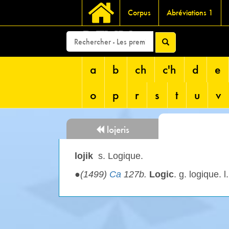
Corpus
Abréviations 1
DEVRI
a
b
ch
c'h
d
e
o
p
r
s
t
u
v
lojeris
lojik
s. Logique.
●
(1499)
Ca
127b.
Logic
. g. logique. l