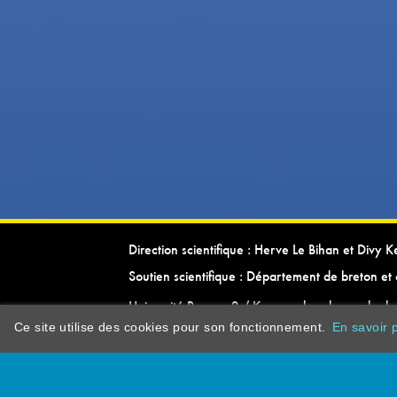
Direction scientifique : Herve Le Bihan et Divy 
Soutien scientifique : Département de breton et 
Université Rennes 2 / Kevrenn brezhoneg ha ke
Ce site utilise des cookies pour son fonctionnement.
En savoir p
dictionarypor