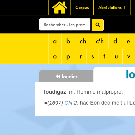
Corpus
Abréviations 1
DEVRI
a
b
ch
c'h
d
e
o
p
r
s
t
u
v
l
loudier
loudigaz
m. Homme malpropre.
●
(1697)
CN
2.
hac Eon deo meit ül
L