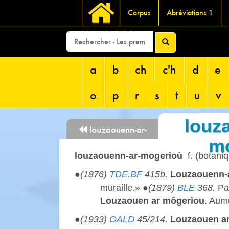
Corpus
Abréviations 1
DEVRI
a
b
ch
c'h
d
e
o
p
r
s
t
u
v
louz
louzaouenn-ar-
m
mammou
louzaouenn-ar-mogerioù
f. (botani
●
(1876)
TDE.BF
415b.
Louzaouenn-
muraille.» ●
(1879)
BLE
368.
Par
Louzaouen ar môgeriou
. Aum
●
(1933)
OALD
45/214.
Louzaouen a