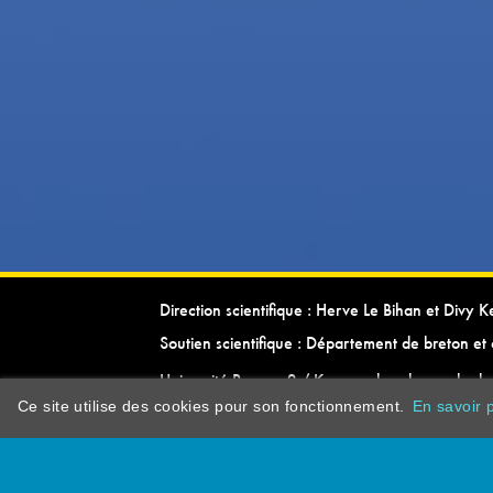
Direction scientifique : Herve Le Bihan et Divy 
Soutien scientifique : Département de breton et 
Université Rennes 2 / Kevrenn brezhoneg ha ke
Ce site utilise des cookies pour son fonctionnement.
En savoir p
dictionarypor