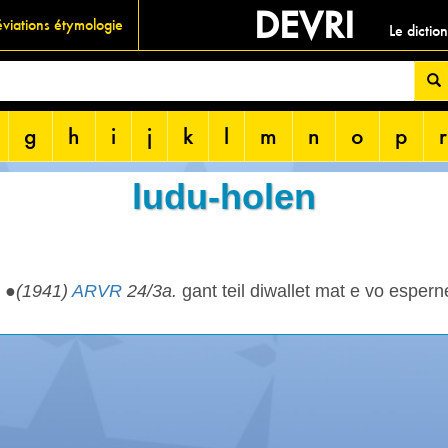
DEVRI
viations étymologie
Le dictio
g
h
i
j
k
l
m
n
o
p
r
ludu-holen
. ●
(1941)
ARVR
24/3a.
gant teil diwallet mat e vo espern