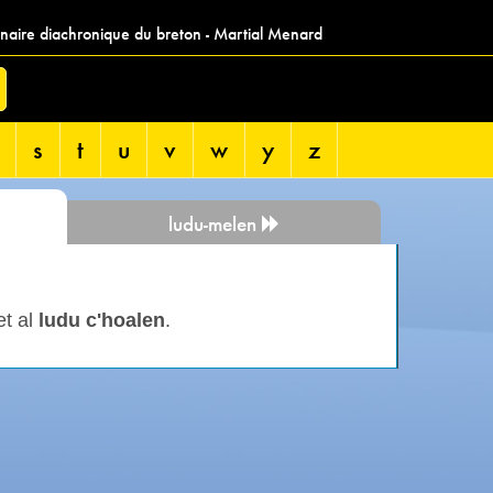
nnaire diachronique du breton - Martial Menard
s
t
u
v
w
y
z
ludu-melen
et al
ludu c'hoalen
.