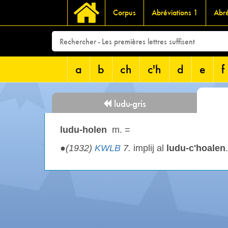
Corpus
Abréviations 1
Abré
a
b
ch
c'h
d
e
f
ludu-gris
ludu-holen
m. =
●
(1932)
KWLB
7.
implij al
ludu-c'hoalen