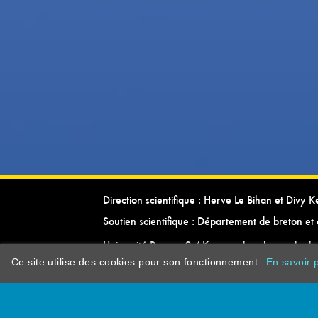
Direction scientifique : Herve Le Bihan et Divy 
Soutien scientifique : Département de breton et 
Université Rennes 2 / Kevrenn brezhoneg ha ke
Ce site utilise des cookies pour son fonctionnement.
En savoir p
dictionarypor