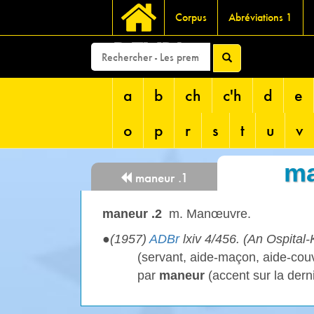
Corpus
Abréviations 1
DEVRI
a
b
ch
c'h
d
e
o
p
r
s
t
u
v
ma
maneur .1
maneur .2
m. Manœuvre.
●
(1957)
ADBr
lxiv 4/456. (An Ospita
(servant, aide-maçon, aide-couv
par
maneur
(accent sur la dern