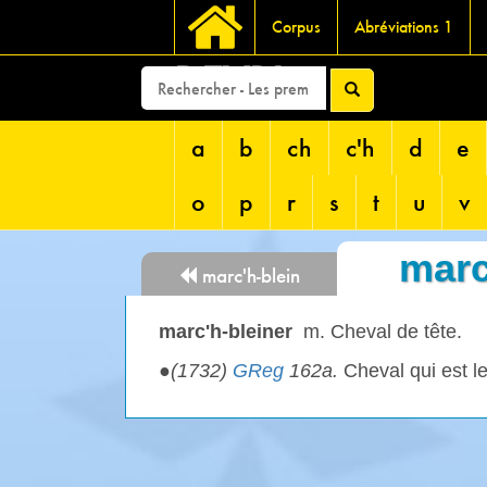
Corpus
Abréviations 1
DEVRI
a
b
ch
c'h
d
e
o
p
r
s
t
u
v
marc
marc'h-blein
marc'h-bleiner
m. Cheval de tête.
●
(1732)
GReg
162a.
Cheval qui est le