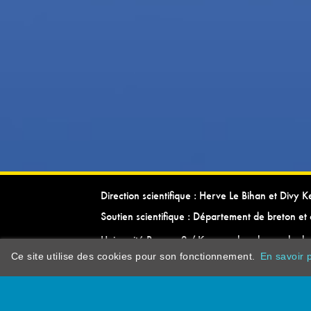
Direction scientifique : Herve Le Bihan et Divy 
Soutien scientifique : Département de breton et 
Université Rennes 2 / Kevrenn brezhoneg ha ke
Ce site utilise des cookies pour son fonctionnement.
En savoir p
dictionarypor