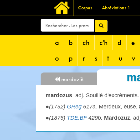
Corpus
Abréviations 1
DEVRI
a
b
ch
c'h
d
e
o
p
r
s
t
u
v
ma
mardoziñ
mardozus
adj. Souillé d'excréments.
●
(1732)
GReg
617a.
Merdeux, euse,
●
(1876)
TDE.BF
429b.
Mardozuz
, ad