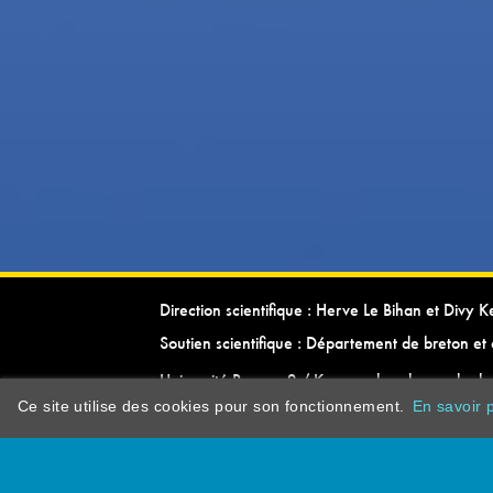
Direction scientifique : Herve Le Bihan et Divy 
Soutien scientifique : Département de breton et 
Université Rennes 2 / Kevrenn brezhoneg ha ke
Ce site utilise des cookies pour son fonctionnement.
En savoir p
dictionarypor