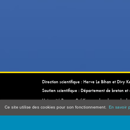
Direction scientifique : Herve Le Bihan et Divy 
Soutien scientifique : Département de breton et 
Université Rennes 2 / Kevrenn brezhoneg ha ke
Ce site utilise des cookies pour son fonctionnement.
En savoir p
dictionarypor