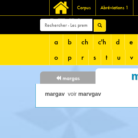
Corpus
Abréviations 1
DEVRI
a
b
ch
c'h
d
e
o
p
r
s
t
u
v
m
margas
margav
voir
marvgav