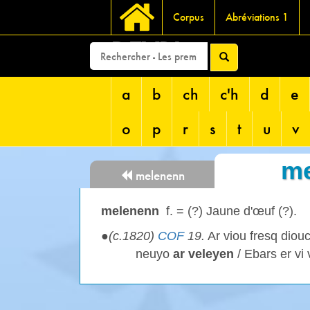
Corpus
Abréviations 1
DEVRI
a
b
ch
c'h
d
e
o
p
r
s
t
u
v
me
melenenn
melenenn
f. = (?) Jaune d'œuf (?).
●
(c.1820)
COF
19.
Ar viou fresq diouc
neuyo
ar
veleyen
/ Ebars er vi 