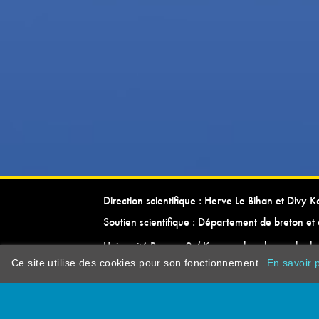
Direction scientifique : Herve Le Bihan et Divy 
Soutien scientifique : Département de breton et 
Université Rennes 2 / Kevrenn brezhoneg ha ke
Ce site utilise des cookies pour son fonctionnement.
En savoir p
dictionarypor