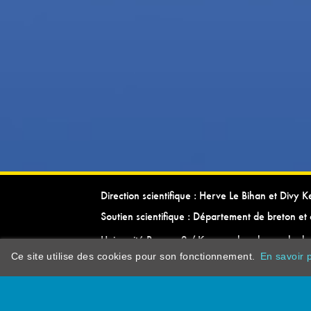
Direction scientifique : Herve Le Bihan et Divy 
Soutien scientifique : Département de breton et 
Université Rennes 2 / Kevrenn brezhoneg ha ke
Ce site utilise des cookies pour son fonctionnement.
En savoir p
dictionarypor