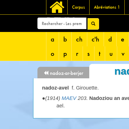
Corpus
Abréviations 1
DEVRI
a
b
ch
c'h
d
e
o
p
r
s
t
u
v
na
nadoz-ar-berjer
nadoz-avel
f. Girouette.
●
(1914)
MAEV
203.
Nadoziou an ave
ael.