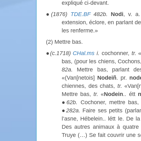
expliqué ci-devant.
●
(1876)
TDE.BF
482b.
Nodi
, v. a
extension, éclore, en parlant de
les renferme.»
(2) Mettre bas.
●
(c.1718)
CHal.ms
i
.
cochonner,
tr.
bas, (pour les chiens, Cochons, 
82a.
Mettre bas, parlant de
«(Van[netois]
Nodeiñ
. pr.
nod
chiennes, des chats,
tr.
«Van[
Mettre bas,
tr.
«
Nodein
.. étt
n
●
62b.
Cochoner, mettre bas
●
282a.
Faire ses petits (parl
l’asne, Hébelein.. létt le. De l
Des autres animaux à quatre
Truye (…) Se fait couvrir une s