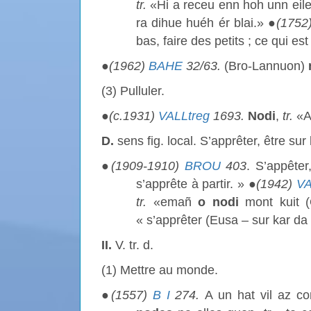
tr.
«Hi a receu enn hoh unn eil
ra dihue huéh ér blai.» ●
(1752
bas, faire des petits ; ce qui e
●
(1962)
BAHE
32/63.
(Bro-Lannuon)
(3) Pulluler.
●
(c.1931)
VALLtreg
1693.
Nodi
,
tr.
«A
D.
sens fig. local. S’apprêter, être sur 
●
(1909-1910)
BROU
403
. S’appête
s’apprête à partir. » ●
(1942)
VA
tr.
«emañ
o
nodi
mont kuit 
« s’apprêter (Eusa – sur kar da 
II.
V. tr. d.
(1) Mettre au monde.
●
(1557)
B I
274.
A un hat vil az c