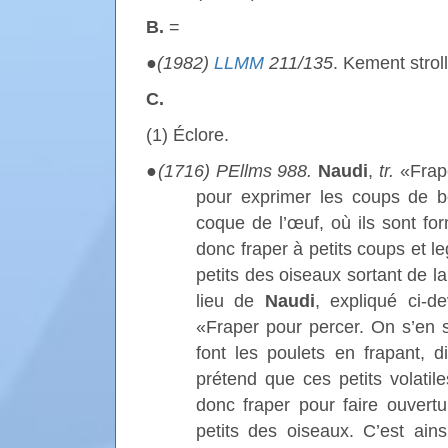
B.
=
●
(1982)
LLMM
211/135
. Kement stro
C.
(1) Éclore.
●
(1716) PEllms 988.
Naudi
,
tr.
«Frap
pour exprimer les coups de b
coque de l’œuf, où ils sont for
donc fraper à petits coups et l
petits des oiseaux sortant de la
lieu de
Naudi
, expliqué ci-d
«Fraper pour percer. On s’en s
font les poulets en frapant, d
prétend que ces petits volati
donc fraper pour faire ouvert
petits des oiseaux. C’est ain