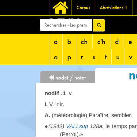
Corpus
Abréviations 1
DEVRI
a
b
ch
c'h
d
e
o
p
r
s
t
u
v
n
nodet / notet
nodiñ .1
v.
I.
V. intr.
A.
(météorologie) Paraître, sembler.
●
(1942)
VALLsup
128a.
le temps para
(Perrot).»