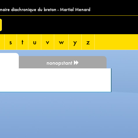
nnaire diachronique du breton - Martial Menard
s
t
u
v
w
y
z
nonopstant