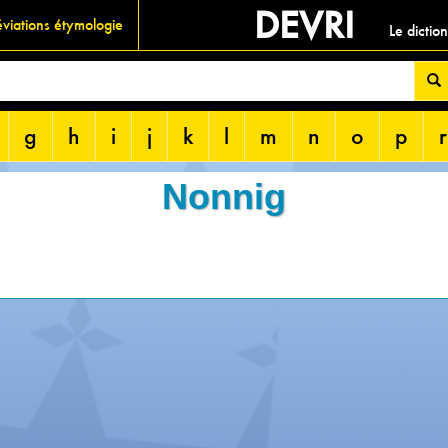
DEVRI
viations étymologie
Le dictio
g
h
i
j
k
l
m
n
o
p
r
Nonnig