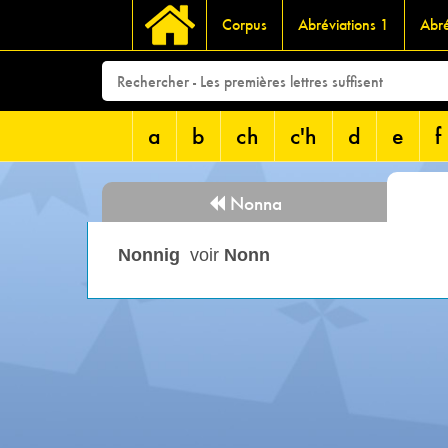
Corpus
Abréviations 1
Abré
a
b
ch
c'h
d
e
f
Nonna
Nonnig
voir
Nonn