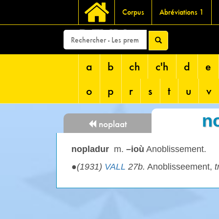
Corpus
Abréviations 1
DEVRI
a
b
ch
c'h
d
e
o
p
r
s
t
u
v
n
noplaat
nopladur
m.
–ioù
Anoblissement.
●
(1931)
VALL
27b.
Anoblisseement,
t