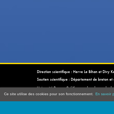
Direction scientifique : Herve Le Bihan et Divy 
Soutien scientifique : Département de breton et 
Université Rennes 2 / Kevrenn brezhoneg ha ke
Ce site utilise des cookies pour son fonctionnement.
En savoir p
dictionarypor