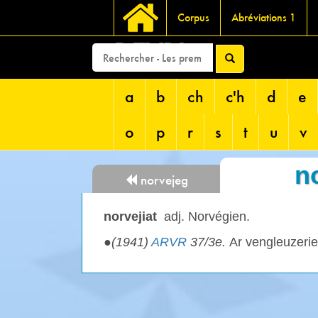
Corpus
Abréviations 1
DEVRI
a
b
ch
c'h
d
e
o
p
r
s
t
u
v
n
norvejeg
norvejiat
adj. Norvégien.
●
(1941)
ARVR
37/3e.
Ar vengleuzeri