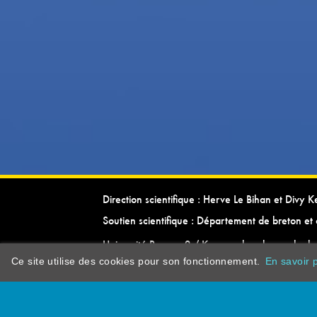
Direction scientifique : Herve Le Bihan et Divy 
Soutien scientifique : Département de breton et 
Université Rennes 2 / Kevrenn brezhoneg ha ke
Ce site utilise des cookies pour son fonctionnement.
En savoir p
dictionarypor