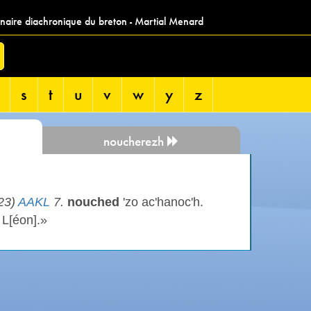
nnaire diachronique du breton - Martial Menard
s
t
u
v
w
y
z
noucherezh
23)
AAKL
7.
nouched
'zo ac'hanoc'h.
L[éon].»