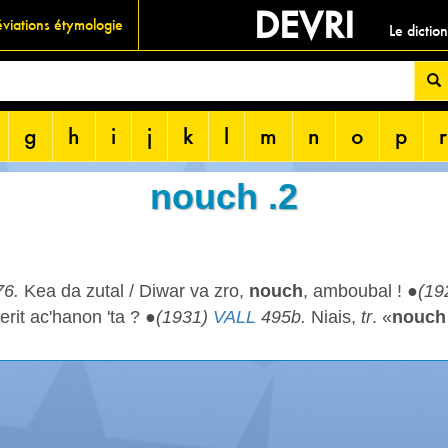
DEVRI
viations étymologie
Le dictio
g
h
i
j
k
l
m
n
o
p
r
nouch .2
76.
Kea da zutal / Diwar va zro,
nouch
, amboubal ! ●
(19
rit ac'hanon 'ta ? ●
(1931)
VALL
495b.
Niais,
tr
. «
nouch