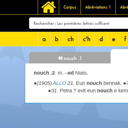
Corpus
Abréviations 1
Abré
a
b
ch
c'h
d
e
f
nouch .1
nouch .2
m. –
ed
Niais.
●
(1905)
ALLO
21.
Eun
nouch
bennak. ●
●
31.
Petra ? evit eun
nouch
e keme