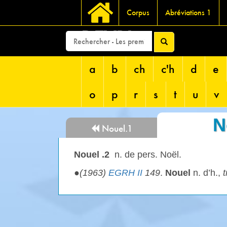
Corpus
Abréviations 1
DEVRI
a
b
ch
c'h
d
e
o
p
r
s
t
u
v
N
Nouel.1
Nouel .2
n. de pers. Noël.
●
(1963)
EGRH II
149
.
Nouel
n. d’h.,
t