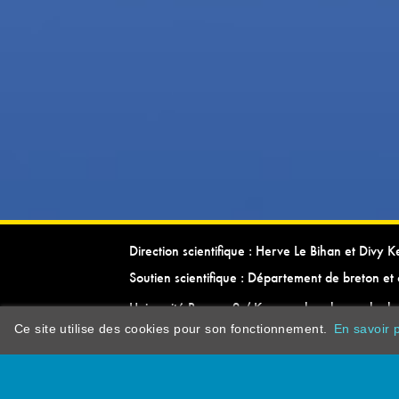
Direction scientifique : Herve Le Bihan et Divy 
Soutien scientifique : Département de breton et 
Université Rennes 2 / Kevrenn brezhoneg ha ke
Ce site utilise des cookies pour son fonctionnement.
En savoir p
dictionarypor