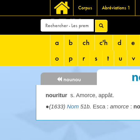
Corpus
Abréviations 1
DEVRI
a
b
ch
c'h
d
e
o
p
r
s
t
u
v
n
nounou
nouritur
s. Amorce, appât.
●
(1633)
Nom
51b.
Esca :
amorce
:
no