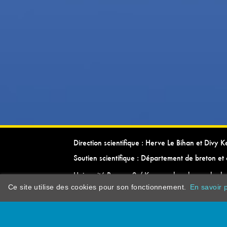
Direction scientifique : Herve Le Bihan et Divy 
Soutien scientifique : Département de breton et 
Université Rennes 2 / Kevrenn brezhoneg ha ke
Ce site utilise des cookies pour son fonctionnement.
En savoir p
dictionarypor